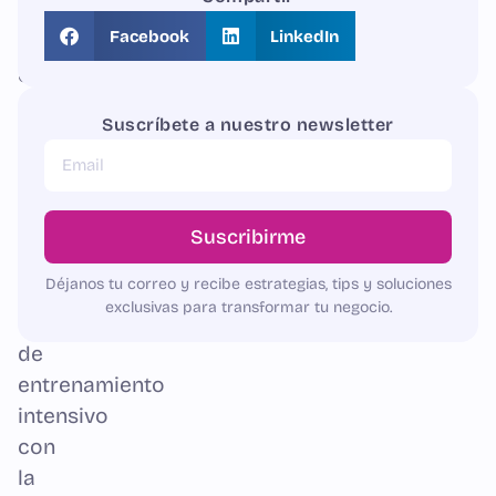
nos
Facebook
LinkedIn
embarcamos
en
un
Suscríbete a nuestro newsletter
desafiante
pero
gratificante
viaje
Suscribirme
de
Déjanos tu correo y recibe estrategias, tips y soluciones
varios
exclusivas para transformar tu negocio.
meses
de
entrenamiento
intensivo
con
la