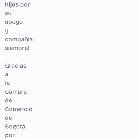
hijos
por
su
apoyo
y
compañía
siempre!
Gracias
a
la
Cámara
de
Comercio
de
Bogotá
por