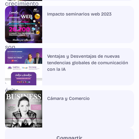
crecimiento
sostenible
Impacto seminarios web 2023
y
la
adaptabilidad
son
esenciales
Ventajas y Desventajas de nuevas
tendencias globales de comunicación
para
con la IA
alcanzar
el
éxito
a
Cámara y Comercio
largo
plazo.
Como
compañía,
Compartir