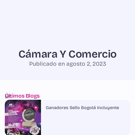
ES
EN
Hello Marketeros
Cámara Y Comercio
Publicado en
agosto 2, 2023
Últimos Blogs
En
el
Ganadores Sello Bogotá Incluyente
mundo
empresarial,
el