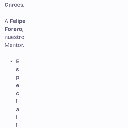
Garces.
A
Felipe
Forero
,
nuestro
Mentor.
E
s
p
e
c
i
a
l
i